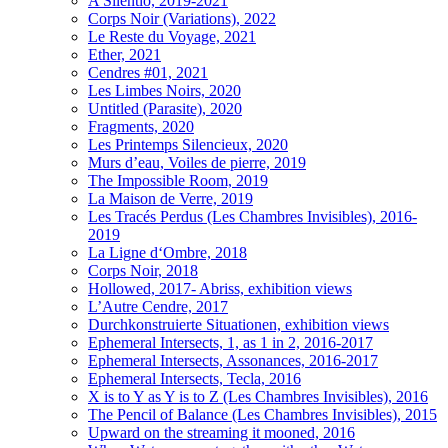
A Silentio, 2019-2021
Corps Noir (Variations), 2022
Le Reste du Voyage, 2021
Ether, 2021
Cendres #01, 2021
Les Limbes Noirs, 2020
Untitled (Parasite), 2020
Fragments, 2020
Les Printemps Silencieux, 2020
Murs d’eau, Voiles de pierre, 2019
The Impossible Room, 2019
La Maison de Verre, 2019
Les Tracés Perdus (Les Chambres Invisibles), 2016-
2019
La Ligne d‘Ombre, 2018
Corps Noir, 2018
Hollowed, 2017- Abriss, exhibition views
L’Autre Cendre, 2017
Durchkonstruierte Situationen, exhibition views
Ephemeral Intersects, 1, as 1 in 2, 2016-2017
Ephemeral Intersects, Assonances, 2016-2017
Ephemeral Intersects, Tecla, 2016
X is to Y as Y is to Z (Les Chambres Invisibles), 2016
The Pencil of Balance (Les Chambres Invisibles), 2015
Upward on the streaming it mooned, 2016