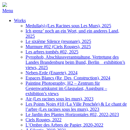
Menu
Works
Medulla(s) (Les Racines sous Les Murs), 2025
Ich grenz’ noch an ein Wort, und ein anderes Land,
2025
Le sixième Silence (resonare), 2025
Murmure #02 (Ciels Rouges), 2025
Les arbres tombés #02, 2025
Pyrophob, Abschlussverantstaltung, Vertretung des
Landes Brandenburg beim Bund, Berlin _ exhibition’s
views, 2025
Neben-Erde (Enarete), 2024
Espaces Blancs (Re_Des_Construction), 2024
Painting Photography, H2 – Zentrum für
Gegenwartskunst im Glaspalast, Augsburg –
exhibition’s views
Air (Les racines sous les murs), 2023
Les Points Noirs #10 (La Ville Penchée) & Le chant de
l’arbre (Les racines sous les murs), 2023
Le Jardin des Plantes Horizontales #02, 2022-2023
Ciels Rouges, 2022
L’Ombre des Arbres de Papier, 2020-2022